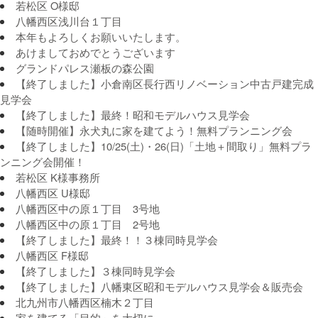
若松区 O様邸
八幡西区浅川台１丁目
本年もよろしくお願いいたします。
あけましておめでとうございます
グランドパレス瀬板の森公園
【終了しました】小倉南区長行西リノベーション中古戸建完成
見学会
【終了しました】最終！昭和モデルハウス見学会
【随時開催】永犬丸に家を建てよう！無料プランニング会
【終了しました】10/25(土)・26(日)「土地＋間取り」無料プラ
ンニング会開催！
若松区 K様事務所
八幡西区 U様邸
八幡西区中の原１丁目 3号地
八幡西区中の原１丁目 2号地
【終了しました】最終！！３棟同時見学会
八幡西区 F様邸
【終了しました】３棟同時見学会
【終了しました】八幡東区昭和モデルハウス見学会＆販売会
北九州市八幡西区楠木２丁目
家を建てる「目的」を大切に