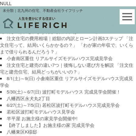
NULL
ホーム
未分類
未分類｜北九州の住宅、不動産会社ライフリッチ
注文住宅の間取りで失敗しない7つのポイント【実例付】
注文住宅の流れ7STEP｜土地探しから引き渡しまで解説 「家を
建てたいけれど、まず何から始めればいいの？」
注文住宅の費用相場｜総額の内訳とローン計画3ステップ 「注
文住宅って、結局いくらかかるの？」 「わが家の年収で、いくら
まで借りられるんだろう？」
小倉南区重住 リアルサイズモデルハウス完成見学会
注文住宅と建売の違い7つ｜後悔しない選び方を解説 「注文住
宅と建売住宅、結局どっちがいいの？」
8/1(土)～9(日) 小倉南区重住 リアルサイズモデルハウス完成見
学会
5/30(土)～6/7(日) 波打町モデルハウス 完成見学会開催！
八幡西区永犬丸2丁目
6/27(土)～7/5(日) 若松区波打町モデルハウス完成見学会
若松区波打町モデルハウス見学会
半平屋 お施主様の家見学会開催中!
【終了しました】お施主様の家 完成見学会
八幡東区K様邸